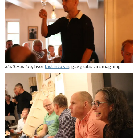
Skotterup kro
, hvor
Distinto vin
, gav gratis vinsmagning.