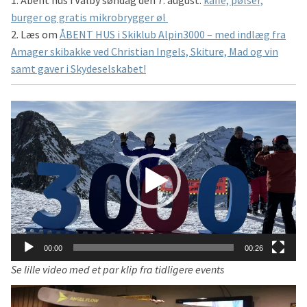
1. Åbent hus i Valby søndag den 7. august:
kaffe, pølser,
burger og gratis mikrobrygger øl
2. Læs om
ÅBENT HUS i Skiklub Alpin3000 – med indlæg fra
Amager skibakke ved Christian Ingels, Skiture, Mad og vin
samt gaver i Skydeselskabet!
Videoafspiller
00:00
00:26
Se lille video med et par klip fra tidligere events