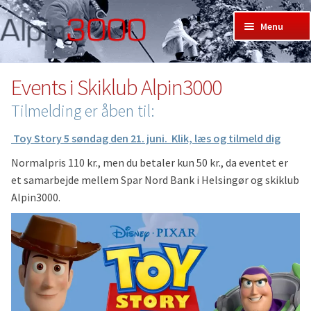
Spring
Spring
Menu
til
til
Forside
navigation
indhold
Bliv medlem
Events i Skiklub Alpin3000
Skirejser hos Alpin3000
Tilmelding er åben til:
Events
Skiklub
Udf
Toy Story 5 søndag den 21. juni. Klik, læs og tilmeld dig
Skiskole
und
Udf
Normalpris 110 kr., men du betaler kun 50 kr., da eventet er
Skisteder
und
Udf
et samarbejde mellem Spar Nord Bank i Helsingør og skiklub
Mine sider: (ved pil ned)
und
Udf
Alpin3000.
Log ind
und