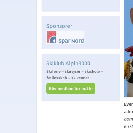
Sponsorer
Skiklub Alpin3000
Skiferie – skirejser – skiskole –
fællesskab – skivenner
Bliv medlem for nul kr
Even
admi
børn
en s