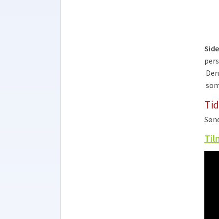
Side
pers
Deru
som 
Tid
Sønd
Til