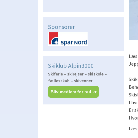
Sponsorer
Læs 
Jep
Skiklub Alpin3000
Skiferie – skirejser – skiskole –
Skik
fællesskab – skivenner
Behø
Bliv medlem for nul kr
Skis
I hv
Er s
Hvor
Læs 