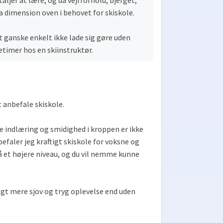
aljer at lære, og da vejrforhold, bjerget,
a dimension oven i behovet for skiskole.
et ganske enkelt ikke lade sig gøre uden
etimer hos en skiinstruktør.
t anbefale skiskole.
ke indlæring og smidighed i kroppen er ikke
efaler jeg kraftigt skiskole for voksne og
å et højere niveau, og du vil nemme kunne
angt mere sjov og tryg oplevelse end uden