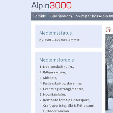
Spring
Spring
til
til
Forside
Bliv medlem
Skirejser hos Alpin30
navigation
indhold
Gu
Medlemsstatus
Nu over 1.800 medlemmer!
Medlemsfordele
Medlemskab nul kr.,
Billige skiture,
Skiskole,
Fællesskab og skivenner,
Events og arrangementer,
Mountainbike,
Kontante fordele i Intersport,
Craft sportstøj, Ski & Fritid samt
Outdoor Season.