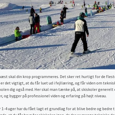
æst skal din krop programmeres. Det sker ret hurtigt for de flest
 er det vigtigt, at du får luet ud i fejllæring, og får viden om teknis
kolen dig også med. Her skal man tænke på, at skiskoler generel
er, og bygger på professionel viden og erfaring på højt niveau.
r 1-4 uger har du fået lagt et grundlag for at blive bedre og bedre t