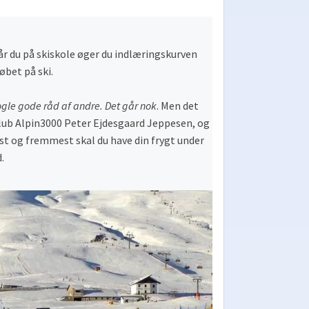
år du på skiskole øger du indlæringskurven
øbet på ski.
nogle gode råd af andre. Det går nok
. Men det
kiklub Alpin3000 Peter Ejdesgaard Jeppesen, og
rst og fremmest skal du have din frygt under
.