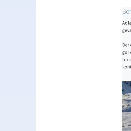
Beh
At l
geva
Der 
gør 
fort
kont