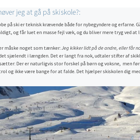
øver jeg at gå på skiskole?:
øbe på ski er teknisk krævende både for nybegyndere og erfarne. G
ldigt, og får luet en masse fejl væk, og du bliver mere tryg ved at l
er måske noget som tænker:
Jeg kikker lidt på de andre, eller får 
det sjælendt i længden. Det er langt fra nok, udtaler stifter af s
sætter: Der er naturligvis stor forskel på børn og voksne, men fø
rol og ikke være bange for at falde. Det hjælper skiskolen dig med