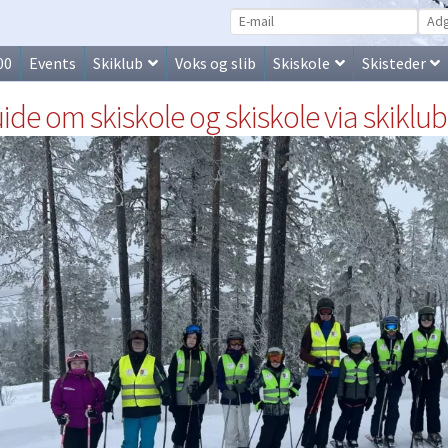
00
Events
Skiklub
Voks og slib
Skiskole
Skisteder
ide om skiskole og skiskole via skiklub