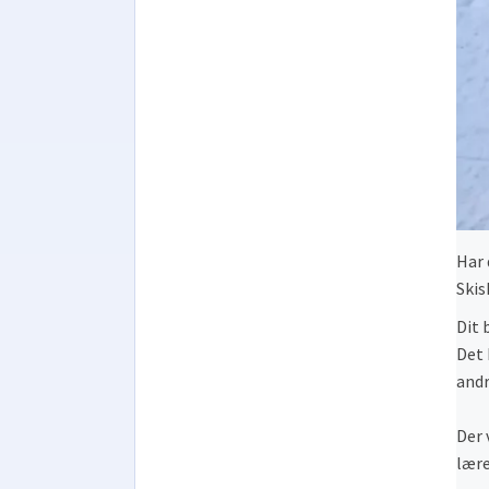
Har 
Skis
Dit 
Det 
andr
Der 
lære