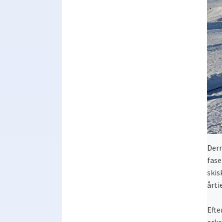
Dern
fase
skis
årti
Efte