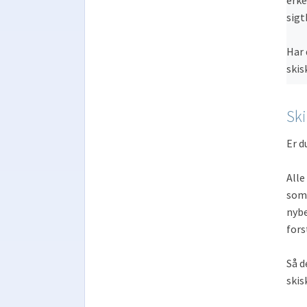
erke
sigt
Har 
skis
Ski
Er d
Alle
som 
nybe
fors
Så d
skis