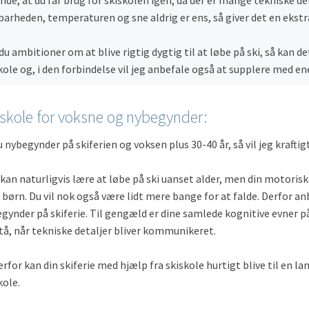
nde, at du får brug for skiskolen igen, da der er mange tekniske det
barheden, temperaturen og sne aldrig er ens, så giver det en ekstr
du ambitioner om at blive rigtig dygtig til at løbe på ski, så kan d
kole og, i den forbindelse vil jeg anbefale også at supplere med en
skole for voksne og nybegynder:
u nybegynder på skiferien og voksen plus 30-40 år, så vil jeg kraftig
 kan naturligvis lære at løbe på ski uanset alder, men din motoris
børn. Du vil nok også være lidt mere bange for at falde. Derfor anb
gynder på skiferie. Til gengæld er dine samlede kognitive evner p
tå, når tekniske detaljer bliver kommunikeret.
erfor kan din skiferie med hjælp fra skiskole hurtigt blive til en l
kole.