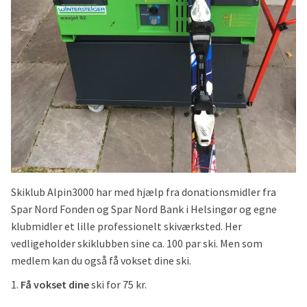
Skisteder
und
Udf
Mine sider: (ved pil ned)
und
Udf
Log ind
und
Skiklub Alpin3000 har med hjælp fra donationsmidler fra
Spar Nord Fonden og Spar Nord Bank i Helsingør og egne
klubmidler et lille professionelt skiværksted. Her
vedligeholder skiklubben sine ca. 100 par ski. Men som
medlem kan du også få vokset dine ski.
1.
Få vokset dine
ski for 75 kr.