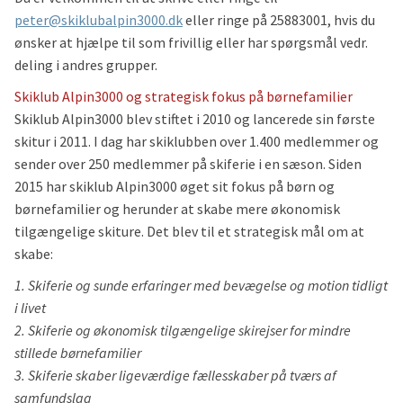
peter@skiklubalpin3000.dk
eller ringe på 25883001, hvis du
ønsker at hjælpe til som frivillig eller har spørgsmål vedr.
deling i andres grupper.
Skiklub Alpin3000 og strategisk fokus på børnefamilier
Skiklub Alpin3000 blev stiftet i 2010 og lancerede sin første
skitur i 2011. I dag har skiklubben over 1.400 medlemmer og
sender over 250 medlemmer på skiferie i en sæson. Siden
2015 har skiklub Alpin3000 øget sit fokus på børn og
børnefamilier og herunder at skabe mere økonomisk
tilgængelige skiture. Det blev til et strategisk mål om at
skabe:
1. Skiferie og sunde erfaringer med bevægelse og motion tidligt
i livet
2. Skiferie og økonomisk tilgængelige skirejser for mindre
stillede børnefamilier
3. Skiferie skaber ligeværdige fællesskaber på tværs af
samfundslag