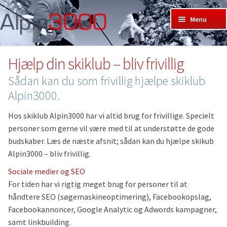
Spring
Spring
Menu
til
til
Forside
navigation
indhold
Bliv medlem
Hjælp din skiklub – bliv frivillig
Skirejser hos Alpin3000
Sådan kan du som frivillig hjælpe skiklub
Events
Alpin3000.
Skiklub
Udf
Skiklubber i Danmark
und
Hos skiklub Alpin3000 har vi altid brug for frivillige. Specielt
Om skiklub Alpin3000
personer som gerne vil være med til at understøtte de gode
Blog
budskaber. Læs de næste afsnit; sådan kan du hjælpe skikub
Hjælp din skiklub – bliv frivillig
Alpin3000 – bliv frivillig.
Voks og slib
Sociale medier og SEO
Links
For tiden har vi rigtig meget brug for personer til at
Sponsor eller donationer til skiklub
håndtere SEO (søgemaskineoptimering), Facebookopslag,
Galleri
Facebookannoncer, Google Analytic og Adwords kampagner,
Skiskole
Udf
samt linkbuilding.