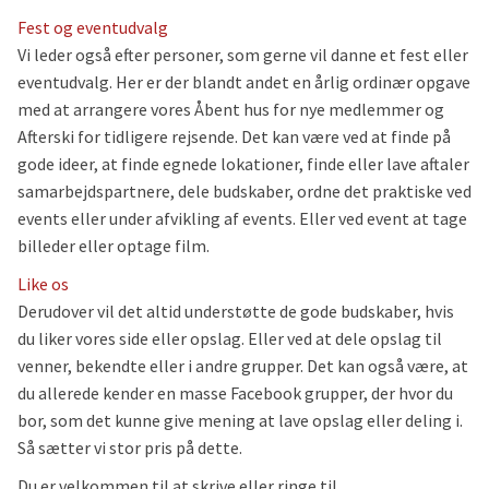
Skisteder
und
Udf
Fest og eventudvalg
Mine sider: (ved pil ned)
und
Udf
Vi leder også efter personer, som gerne vil danne et fest eller
Log ind
und
eventudvalg. Her er der blandt andet en årlig ordinær opgave
med at arrangere vores Åbent hus for nye medlemmer og
Afterski for tidligere rejsende. Det kan være ved at finde på
gode ideer, at finde egnede lokationer, finde eller lave aftaler
samarbejdspartnere, dele budskaber, ordne det praktiske ved
events eller under afvikling af events. Eller ved event at tage
billeder eller optage film.
Like os
Derudover vil det altid understøtte de gode budskaber, hvis
du liker vores side eller opslag. Eller ved at dele opslag til
venner, bekendte eller i andre grupper. Det kan også være, at
du allerede kender en masse Facebook grupper, der hvor du
bor, som det kunne give mening at lave opslag eller deling i.
Så sætter vi stor pris på dette.
Du er velkommen til at skrive eller ringe til