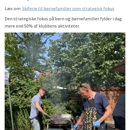
Læs om:
Skiferie til børnefamilier som strategisk fokus
Den strategiske fokus på børn og børnefamilier fylder i dag
mere end 50% af klubbens aktiviteter.