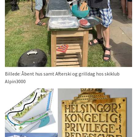
Billede: Åbent hus samt Afterski og grilldag hos skiklub
Alpin3000