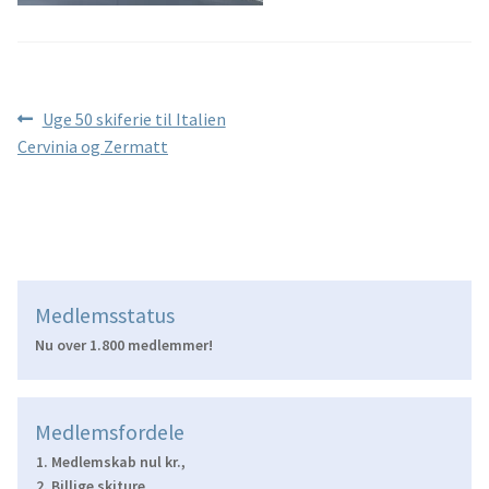
Indlægsnavigation
Forrige
Uge 50 skiferie til Italien
indlæg:
Cervinia og Zermatt
Medlemsstatus
Nu over 1.800 medlemmer!
Medlemsfordele
Medlemskab nul kr.,
Billige skiture,