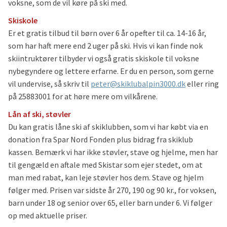
voksne, som de vil køre på ski med.
Skiskole
Er et gratis tilbud til børn over 6 år opefter til ca. 14-16 år,
som har haft mere end 2 uger på ski. Hvis vi kan finde nok
skiintruktører tilbyder vi også gratis skiskole til voksne
nybegyndere og lettere erfarne. Er du en person, som gerne
vil undervise, så skriv til
peter@skiklubalpin3000.dk
eller ring
på 25883001 for at høre mere om vilkårene.
Lån af ski, støvler
Du kan gratis låne ski af skiklubben, som vi har købt via en
donation fra Spar Nord Fonden plus bidrag fra skiklub
kassen. Bemærk vi har ikke støvler, stave og hjelme, men har
til gengæld en aftale med Skistar som ejer stedet, om at
man med rabat, kan leje støvler hos dem. Stave og hjelm
følger med. Prisen var sidste år 270, 190 og 90 kr., for voksen,
barn under 18 og senior over 65, eller barn under 6. Vi følger
op med aktuelle priser.