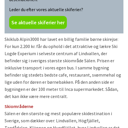
Leder du efter vores aktuelle skiferier?
Se aktuelle skiferier her
Skiklub Alpin3000 har lavet en billig familie børne skirejse:
For kun 2.200 kr. får du ophold i det attraktive og lækre Ski
Logde Experium i selveste centrum af Lindvallen, der
befinder sig i sveriges største skiområde Sälen. Prisen er
inklusive transport i vores egen bus. I samme bygning
befinder sig stedets bedste cafe, restaurant, svømmehal og
lige uden for døren er børnebakken. På den anden side er
bygningen er der 100 meter til Inca supermarkedet. Sådan,
det kan ikke være mere centralt.
Skiområderne
Sälen er den største og mest populære skidestination i
Sverige, som dækker over: Lindvallen, Högfjället,
Tandådalen, Kläppen og Hundfjället, hvor Lindvallen er det