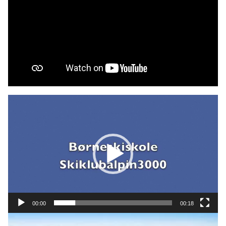
Videoafspiller
00:00
00:18