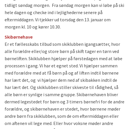
tidligt søndag morgen. Fra søndag morgen kan vi løbe på ski
hele dagen og checke ind i lejlighederne senere på
eftermiddagen. Vi tjekker ud torsdag den 13. januar om
morgen kl. 10 og kører 10.30.
Skibørnehave
Er et fællesskabs tilbud som skiklubben igangsætter, hvor
alle forældre eller/og store børn på skift tager en tørn ved
børneliften. Skiklubben hjælper på førstedagen med at løbe
processen i gang. Vi har et egnet sted. Vi hjælper sammen
med forældre med at få børn på og af liften indtil børnene
har lært det, og vi hjælper dem ned af skibakken indtil de
har lært det. Og skiklubben stiller skiveste til rådighed, så
alle børn er synlige i samme gruppe. Skibørnehaven bliver
dermed legestedet for børn og 3 timers børnefri for de andre
forældre, og skibørnehaven er stedet, hvor børnene møder
andre børn fra skiklubben, som de om eftermiddagen eller
om aftenen vil lege med. Eller hvor voksne møder andre