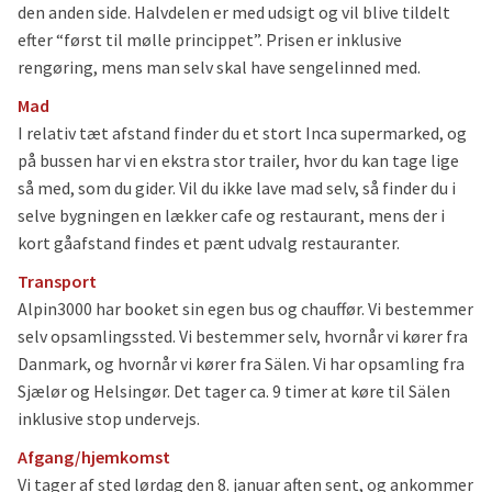
den anden side. Halvdelen er med udsigt og vil blive tildelt
efter “først til mølle princippet”. Prisen er inklusive
rengøring, mens man selv skal have sengelinned med.
Mad
I relativ tæt afstand finder du et stort Inca supermarked, og
på bussen har vi en ekstra stor trailer, hvor du kan tage lige
så med, som du gider. Vil du ikke lave mad selv, så finder du i
selve bygningen en lækker cafe og restaurant, mens der i
kort gåafstand findes et pænt udvalg restauranter.
Transport
Alpin3000 har booket sin egen bus og chauffør. Vi bestemmer
selv opsamlingssted. Vi bestemmer selv, hvornår vi kører fra
Danmark, og hvornår vi kører fra Sälen. Vi har opsamling fra
Sjælør og Helsingør. Det tager ca. 9 timer at køre til Sälen
inklusive stop undervejs.
Afgang/hjemkomst
Vi tager af sted lørdag den 8. januar aften sent, og ankommer