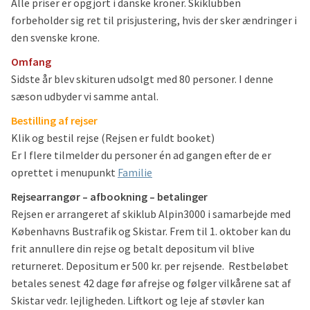
Alle priser er opgjort i danske kroner. Skiklubben
forbeholder sig ret til prisjustering, hvis der sker ændringer i
den svenske krone.
Omfang
Sidste år blev skituren udsolgt med 80 personer. I denne
sæson udbyder vi samme antal.
Bestilling af rejser
Klik og bestil rejse (Rejsen er fuldt booket)
Er I flere tilmelder du personer én ad gangen efter de er
oprettet i menupunkt
Familie
Rejsearrangør – afbookning – betalinger
Rejsen er arrangeret af skiklub Alpin3000 i samarbejde med
Københavns Bustrafik og Skistar. Frem til 1. oktober kan du
frit annullere din rejse og betalt depositum vil blive
returneret. Depositum er 500 kr. per rejsende. Restbeløbet
betales senest 42 dage før afrejse og følger vilkårene sat af
Skistar vedr. lejligheden. Liftkort og leje af støvler kan