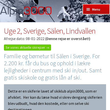
Spring
Spring
Menu
til
til
Forside
navigation
indhold
Bliv medlem
Uge 2, Sverige, Sälen, Lindvallen
Skirejser hos Alpin3000
Afrejse dato: 08-01-2022
(Denne rejse er overstået!)
Events
Skiklub
Udf
Se vores aktuelle skirejser →
Skiskole
und
Udf
Familie og børnetur til Sälen i Sverige. For
Skisteder
und
Udf
2.200 kr. får du bus og ophold i lækre
Mine sider: (ved pil ned)
und
Udf
lejligheder i centrum med ski in/out. Samt
Log ind
und
gratis skiskole og gratis lån af ski.
Dette er en skiferie lavet af skiklub alpin3000, som er
afviklet. Her kan du læse hvad vi skrev dengang skiferien
blev udbudt, hvad den kostede, eller om selve ski
destinationen.