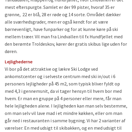
mest efterspurgte. Samlet er der 99 pister, hvoraf
35 er
grønne,
22 er blå,
28 er røde og 14 sorte. Området dækker
alle sværhedsgrader, men er også kendt for at være
børnevenligt, have funparker og for at kunne køre på ski
mellem træer. Vil man fra Lindvallen til fx Hundfjellet med
den berømte Troldeskov, kører der gratis skibus lige uden for
døren.
Lejlighederne
Vi bor på det attraktive og lækre Ski Lodge ved
ankomstcenter og i selveste centrum med ski in/out i 6
personers lejligheder på 45 m2, som typisk bliver fyldt op
med 4,3 i gennemsnit, da vi tager hensyn til hvem bor med
hvem. Er man en gruppe på 4 personer eller mere, får man
hele lejligheden alene. I lejligheden kan man selv bestemme,
om man selv vil lave mad i et mindre køkken, eller om man
går ned i restauranten i samme bygning. Vi har 2 varianter af
værelser: En med udsigt til skibakken, og en med udsigt til