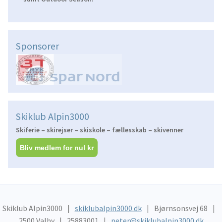
Sponsorer
Skiklub Alpin3000
Skiferie – skirejser – skiskole – fællesskab – skivenner
Bliv medlem for nul kr
Skiklub Alpin3000
skiklubalpin3000.dk
Bjørnsonsvej 68
2500 Valby
25883001
peter@skiklubalpin3000.dk