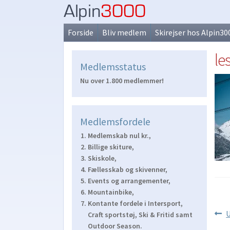
Spring
Spring
til
til
Forside
Bliv medlem
Skirejser hos Alpin30
navigation
indhold
le
Medlemsstatus
Nu over 1.800 medlemmer!
Medlemsfordele
Medlemskab nul kr.,
Billige skiture,
Skiskole,
Fællesskab og skivenner,
Events og arrangementer,
Mountainbike,
Kontante fordele i Intersport,
Ind
F
U
Craft sportstøj, Ski & Fritid samt
i
Outdoor Season.