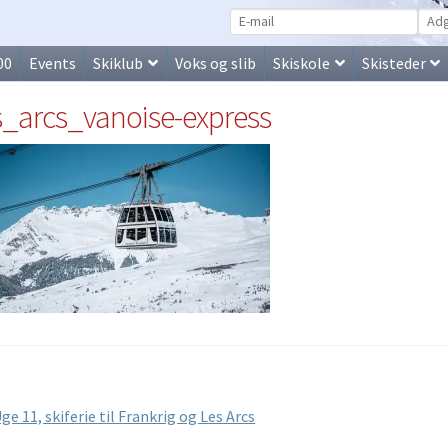
00
Events
Skiklub
Voks og slib
Skiskole
Skisteder
s_arcs_vanoise-express
lægsnavigation
orrige
ge 11, skiferie til Frankrig og Les Arcs
ndlæg: