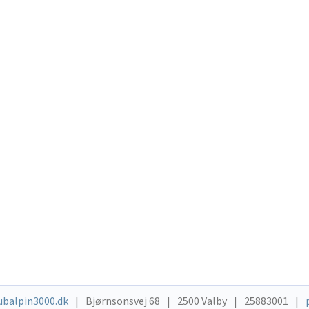
ubalpin3000.dk
Bjørnsonsvej 68
2500 Valby
25883001