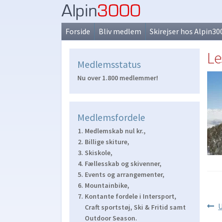
Spring
Spring
til
til
Forside
Bliv medlem
Skirejser hos Alpin30
navigation
indhold
Le
Medlemsstatus
Nu over 1.800 medlemmer!
Medlemsfordele
Medlemskab nul kr.,
Billige skiture,
Skiskole,
Fællesskab og skivenner,
Events og arrangementer,
Mountainbike,
Kontante fordele i Intersport,
Ind
F
U
Craft sportstøj, Ski & Fritid samt
i
Outdoor Season.