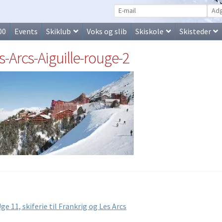
00
Events
Skiklub
Voks og slib
Skiskole
Skisteder
s-Arcs-Aiguille-rouge-2
lægsnavigation
orrige
ge 11, skiferie til Frankrig og Les Arcs
ndlæg: