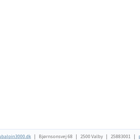
ubalpin3000.dk
Bjørnsonsvej 68
2500 Valby
25883001