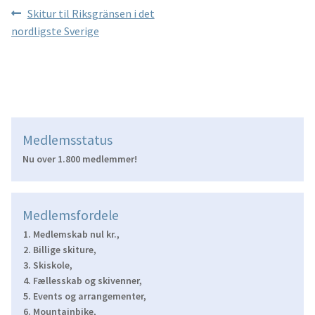
Indlægsnavigation
Forrige
Skitur til Riksgränsen i det
indlæg:
nordligste Sverige
Medlemsstatus
Nu over 1.800 medlemmer!
Medlemsfordele
Medlemskab nul kr.,
Billige skiture,
Skiskole,
Fællesskab og skivenner,
Events og arrangementer,
Mountainbike,