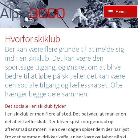
Spring
Spring
Menu
til
til
Forside
navigation
indhold
Bliv medlem
Hvorfor skiklub
Skirejser hos Alpin3000
Der kan være flere grunde til at melde sig
Events
ind i en skiklub. Det kan være den
Skiklub
Udf
sportslige tilgang, og ønsket om at blive
Skiskole
und
Udf
bedre til at løbe på ski, eller det kan være
Skisteder
und
Udf
Mine sider: (ved pil ned)
den sociale tilgang og fællesskabet. Ofte
und
Udf
Log ind
und
hænger begge dele sammen.
Det sociale i en skiklub fylder
I en skiklub er man flere af sted. Det betyder, at man er en
del af et fællesskab: Der bliver spist morgenmad og
aftensmad sammen. Hen over dagen spiser dem der har lyst
frokost sammen, drikker kaffe, spiser kage og løber på ski.