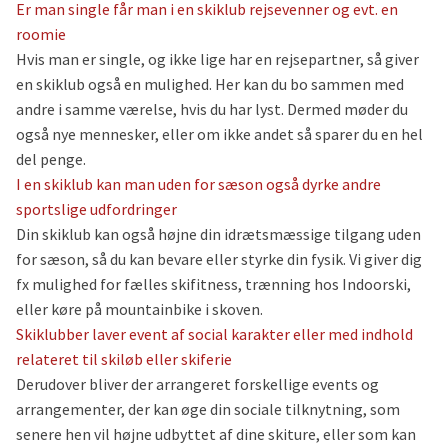
Er man single får man i en skiklub rejsevenner og evt. en
roomie
Hvis man er single, og ikke lige har en rejsepartner, så giver
en skiklub også en mulighed. Her kan du bo sammen med
andre i samme værelse, hvis du har lyst. Dermed møder du
også nye mennesker, eller om ikke andet så sparer du en hel
del penge.
I en skiklub kan man uden for sæson også dyrke andre
sportslige udfordringer
Din skiklub kan også højne din idrætsmæssige tilgang uden
for sæson, så du kan bevare eller styrke din fysik. Vi giver dig
fx mulighed for fælles skifitness, trænning hos Indoorski,
eller køre på mountainbike i skoven.
Skiklubber laver event af social karakter eller med indhold
relateret til skiløb eller skiferie
Derudover bliver der arrangeret forskellige events og
arrangementer, der kan øge din sociale tilknytning, som
senere hen vil højne udbyttet af dine skiture, eller som kan