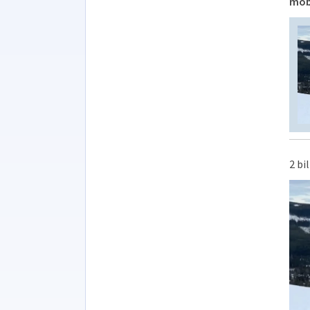
mobi
2 bi