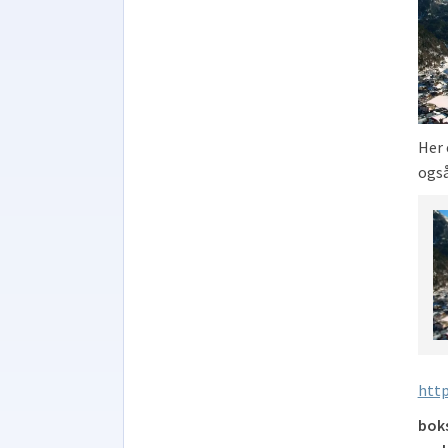
Her 
også
http
boks