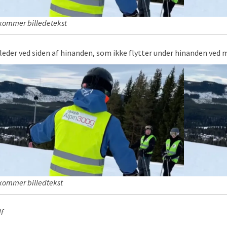
kommer billedetekst
lleder ved siden af hinanden, som ikke flytter under hinanden ved m
kommer billedtekst
f