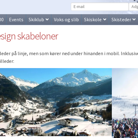
00
Events
Skiklub
Voks og slib
Skiskole
Skisteder
sign skabeloner
lleder på linje, men som kører ned under hinanden i mobil. Inklus
illeder: