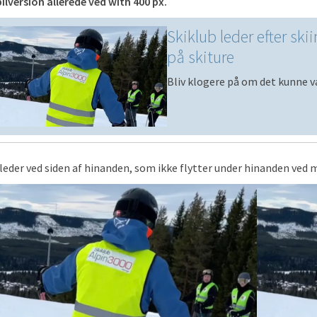
lversion allerede ved with 400 px.
Skiklub leder efter ski
på skiture
Bliv klogere på om det kunne v
lleder ved siden af hinanden, som ikke flytter under hinanden ved m