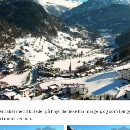
er tabel med 3 billeder på linje, der ikke har margen, og som tvin
 i mobil version.