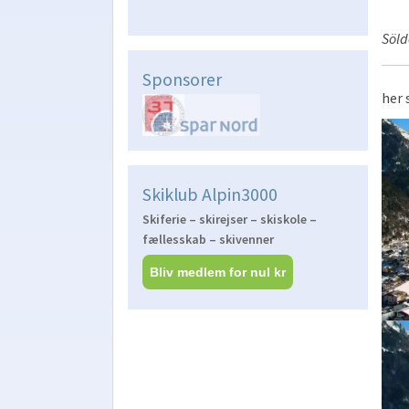
Söld
Sponsorer
her 
Skiklub Alpin3000
Skiferie – skirejser – skiskole –
fællesskab – skivenner
Bliv medlem for nul kr