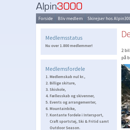
Spring
Spring
til
til
Forside
Bliv medlem
Skirejser hos Alpin30
navigation
indhold
De
Medlemsstatus
Nu over 1.800 medlemmer!
2 bi
på b
Medlemsfordele
Medlemskab nul kr.,
Billige skiture,
Skiskole,
Fællesskab og skivenner,
Events og arrangementer,
Mountainbike,
Kontante fordele i Intersport,
Craft sportstøj, Ski & Fritid samt
Outdoor Season.