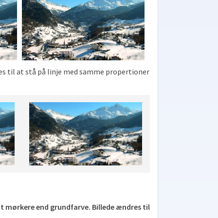
ges til at stå på linje med samme propertioner
idt mørkere end grundfarve. Billede ændres til