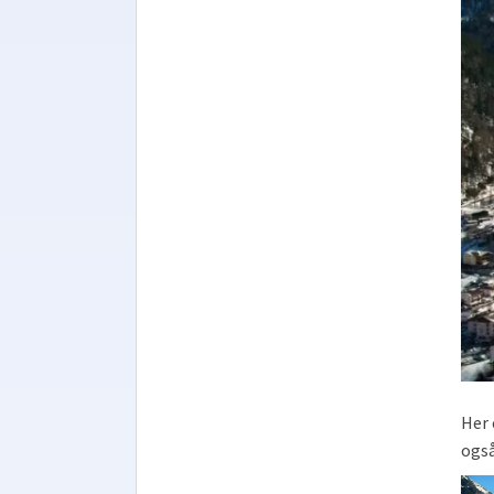
Her 
også