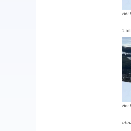
Her 
2 bi
Her 
afad