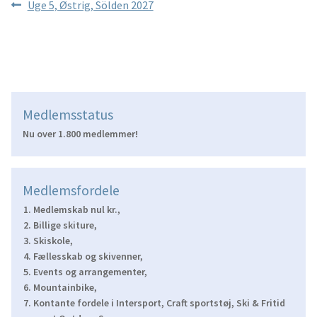
Indlægsnavigation
Forrige
Uge 5, Østrig, Sölden 2027
indlæg:
Medlemsstatus
Nu over 1.800 medlemmer!
Medlemsfordele
Medlemskab nul kr.,
Billige skiture,
Skiskole,
Fællesskab og skivenner,
Events og arrangementer,
Mountainbike,
Kontante fordele i Intersport, Craft sportstøj, Ski & Fritid