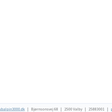
ubalpin3000.dk
Bjørnsonsvej 68
2500 Valby
25883001