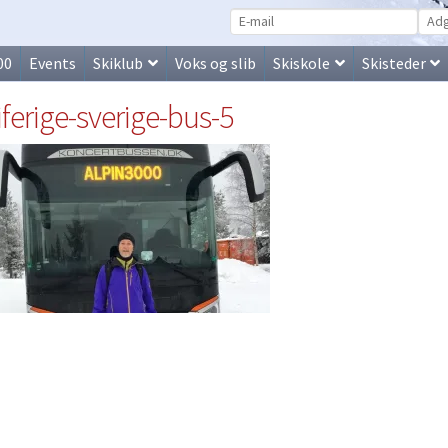
00
Events
Skiklub
Voks og slib
Skiskole
Skisteder
iferige-sverige-bus-5