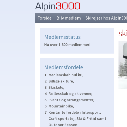
Spring
Spring
til
til
Forside
Bliv medlem
Skirejser hos Alpin30
navigation
indhold
sk
Medlemsstatus
Nu over 1.800 medlemmer!
Medlemsfordele
Medlemskab nul kr.,
Billige skiture,
Skiskole,
Fællesskab og skivenner,
Events og arrangementer,
Mountainbike,
Kontante fordele i Intersport,
Craft sportstøj, Ski & Fritid samt
Outdoor Season.