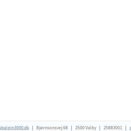
ubalpin3000.dk
Bjørnsonsvej 68
2500 Valby
25883001