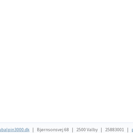
ubalpin3000.dk
Bjørnsonsvej 68
2500 Valby
25883001