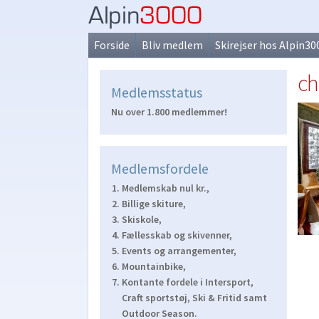
Spring
Spring
til
til
Forside
Bliv medlem
Skirejser hos Alpin30
navigation
indhold
ch
Medlemsstatus
Nu over 1.800 medlemmer!
Medlemsfordele
Medlemskab nul kr.,
Billige skiture,
Skiskole,
Fællesskab og skivenner,
Events og arrangementer,
Mountainbike,
Kontante fordele i Intersport,
Craft sportstøj, Ski & Fritid samt
Outdoor Season.