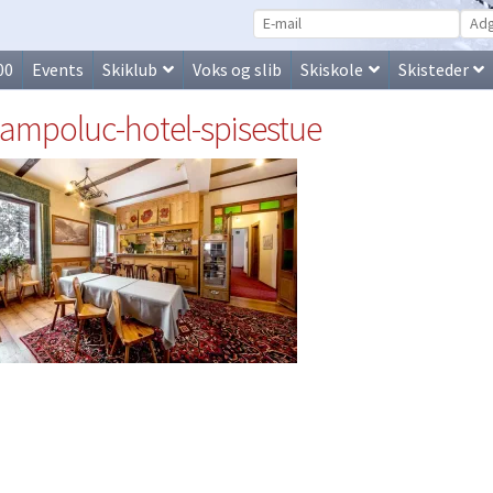
00
Events
Skiklub
Voks og slib
Skiskole
Skisteder
ampoluc-hotel-spisestue