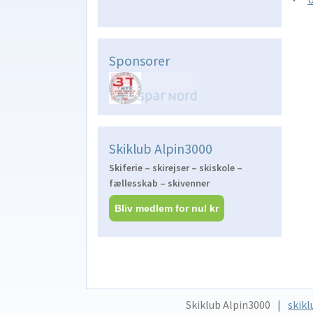
Ind
i
Sponsorer
Skiklub Alpin3000
Skiferie – skirejser – skiskole –
fællesskab – skivenner
Bliv medlem for nul kr
Skiklub Alpin3000
skikl