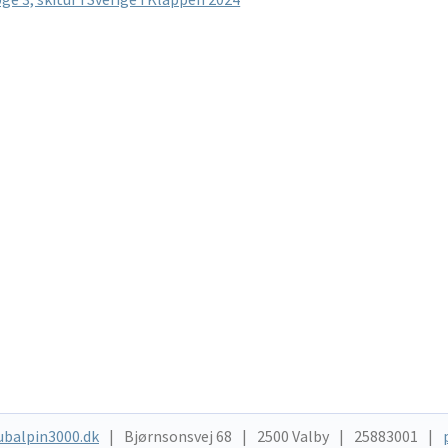
lægsnavigation
ndlæg:
ubalpin3000.dk
Bjørnsonsvej 68
2500 Valby
25883001