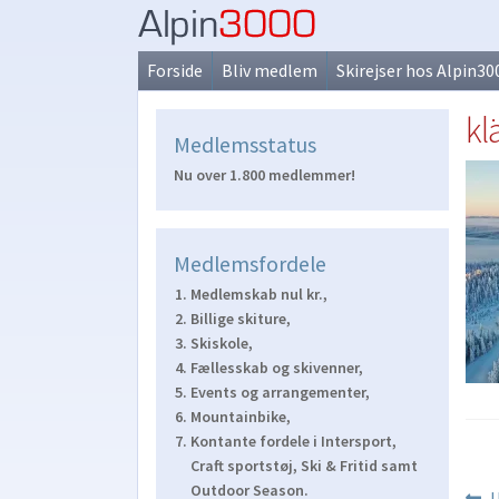
Spring
Spring
til
til
Forside
Bliv medlem
Skirejser hos Alpin30
navigation
indhold
kl
Medlemsstatus
Nu over 1.800 medlemmer!
Medlemsfordele
Medlemskab nul kr.,
Billige skiture,
Skiskole,
Fællesskab og skivenner,
Events og arrangementer,
Mountainbike,
Kontante fordele i Intersport,
Craft sportstøj, Ski & Fritid samt
Outdoor Season.
F
U