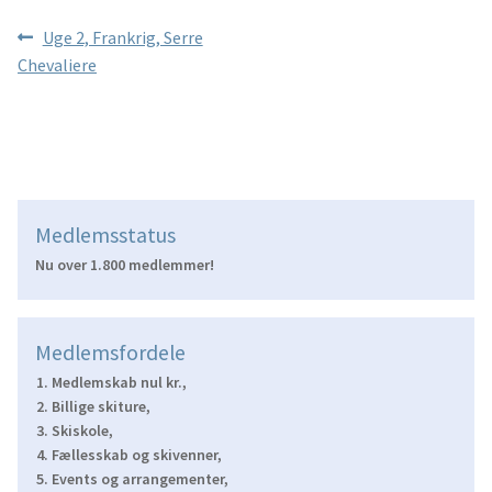
Indlægsnavigation
Forrige
Uge 2, Frankrig, Serre
indlæg:
Chevaliere
Medlemsstatus
Nu over 1.800 medlemmer!
Medlemsfordele
Medlemskab nul kr.,
Billige skiture,
Skiskole,
Fællesskab og skivenner,
Events og arrangementer,