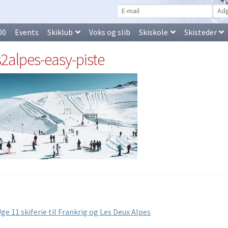
00
Events
Skiklub
Voks og slib
Skiskole
Skisteder
s2alpes-easy-piste
lægsnavigation
orrige
ge 11 skiferie til Frankrig og Les Deux Alpes
ndlæg: