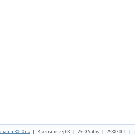
ubalpin3000.dk
Bjørnsonsvej 68
2500 Valby
25883001