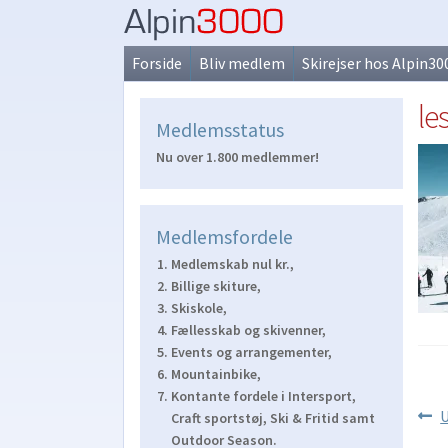
Spring
Spring
til
til
Forside
Bliv medlem
Skirejser hos Alpin30
navigation
indhold
le
Medlemsstatus
Nu over 1.800 medlemmer!
Medlemsfordele
Medlemskab nul kr.,
Billige skiture,
Skiskole,
Fællesskab og skivenner,
Events og arrangementer,
Mountainbike,
Kontante fordele i Intersport,
Ind
F
U
Craft sportstøj, Ski & Fritid samt
i
Outdoor Season.